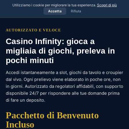
Utilizziamo i cookie per migliorare la tua esperienza.
Scopri di più
casino infinity
IT
Gioca
▾
Accetta
Rifiuta
AUTORIZZATO E VELOCE
Casino Infinity: gioca a
migliaia di giochi, preleva in
pochi minuti
Accedi istantaneamente a slot, giochi da tavolo e croupier
dal vivo. Ogni prelievo viene elaborato in poche ore, non
in giorni. Autorizzato da regolatori affidabili, con supporto
disponibile 24/7 per rispondere alle tue domande prima
di fare un deposito.
Pacchetto di Benvenuto
Incluso