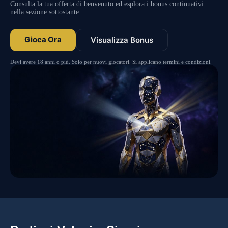
Consulta la tua offerta di benvenuto ed esplora i bonus continuativi
nella sezione sottostante.
Gioca Ora
Visualizza Bonus
Devi avere 18 anni o più. Solo per nuovi giocatori. Si applicano termini e condizioni.