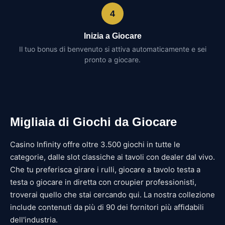
4
Inizia a Giocare
Il tuo bonus di benvenuto si attiva automaticamente e sei
pronto a giocare.
Migliaia di Giochi da Giocare
Casino Infinity offre oltre 3.500 giochi in tutte le
categorie, dalle slot classiche ai tavoli con dealer dal vivo.
Che tu preferisca girare i rulli, giocare a tavolo testa a
testa o giocare in diretta con croupier professionisti,
troverai quello che stai cercando qui. La nostra collezione
include contenuti da più di 90 dei fornitori più affidabili
dell'industria.