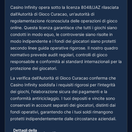
Casino Infinity opera sotto la licenza 8048/JAZ rilasciata
dall'Autorità di Gioco Curacao, un'autorità di
regolamentazione riconosciuta delle operazioni di gioco
online. Questa licenza garantisce che tutti i giochi siano
condotti in modo equo, le controversie siano risolte in
modo indipendente e i fondi dei giocatori siano protetti
secondo linee guida operative rigorose. Il nostro quadro
normativo prevede audit regolari, controlli di gioco
responsabile e conformità ai standard internazionali per la
protezione dei giocatori.
La verifica dell'Autorità di Gioco Curacao conferma che
Casino Infinity soddisfa i requisiti rigorosi per l'integrità
dei giochi, l'elaborazione sicura dei pagamenti e la
conformità antiriciclaggio. I tuoi depositi e vincite sono
conservati in account separati dei giocatori, distinti dai
fondi operativi, garantendo che i tuoi soldi rimangono
protetti indipendentemente dalle circostanze aziendali.
Dettagli della