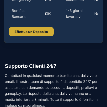
Bonifico
1-3 giorni
£50
Nessu
Bancario
lavorativi
Effettua un Deposito
Supporto Clienti 24/7
Contattaci in qualsiasi momento tramite chat dal vivo o
email. Il nostro team di supporto è disponibile 24/7 per
assisterti con domande su account, depositi, prelievi o
gameplay. Le risposte della chat dal vivo hanno una
media inferiore a 3 minuti. Tutto il supporto è fornito in
inglese da madrelingua.