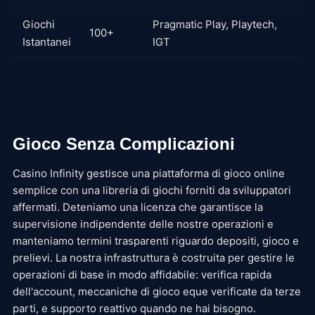
Giochi
Pragmatic Play, Playtech,
100+
Istantanei
IGT
Gioco Senza Complicazioni
Casino Infinity gestisce una piattaforma di gioco online
semplice con una libreria di giochi forniti da sviluppatori
affermati. Deteniamo una licenza che garantisce la
supervisione indipendente delle nostre operazioni e
manteniamo termini trasparenti riguardo depositi, gioco e
prelievi. La nostra infrastruttura è costruita per gestire le
operazioni di base in modo affidabile: verifica rapida
dell'account, meccaniche di gioco eque verificate da terze
parti, e supporto reattivo quando ne hai bisogno.