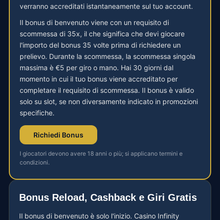
verranno accreditati istantaneamente sul tuo account.
Il bonus di benvenuto viene con un requisito di
scommessa di 35x, il che significa che devi giocare
l'importo del bonus 35 volte prima di richiedere un
prelievo. Durante la scommessa, la scommessa singola
massima è €5 per giro o mano. Hai 30 giorni dal
momento in cui il tuo bonus viene accreditato per
completare il requisito di scommessa. Il bonus è valido
solo su slot, se non diversamente indicato in promozioni
specifiche.
Richiedi Bonus
I giocatori devono avere 18 anni o più; si applicano termini e
condizioni.
Bonus Reload, Cashback e Giri Gratis
Il bonus di benvenuto è solo l'inizio. Casino Infinity