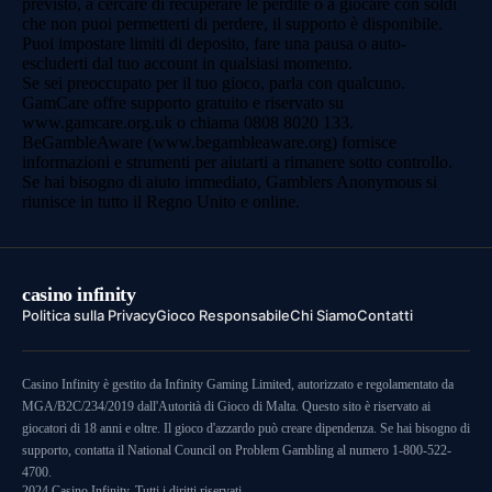
previsto, a cercare di recuperare le perdite o a giocare con soldi
che non puoi permetterti di perdere, il supporto è disponibile.
Puoi impostare limiti di deposito, fare una pausa o auto-
escluderti dal tuo account in qualsiasi momento.
Se sei preoccupato per il tuo gioco, parla con qualcuno.
GamCare offre supporto gratuito e riservato su
www.gamcare.org.uk o chiama 0808 8020 133.
BeGambleAware (www.begambleaware.org) fornisce
informazioni e strumenti per aiutarti a rimanere sotto controllo.
Se hai bisogno di aiuto immediato, Gamblers Anonymous si
riunisce in tutto il Regno Unito e online.
casino infinity
Politica sulla Privacy
Gioco Responsabile
Chi Siamo
Contatti
Casino Infinity è gestito da Infinity Gaming Limited, autorizzato e regolamentato da
MGA/B2C/234/2019 dall'Autorità di Gioco di Malta. Questo sito è riservato ai
giocatori di 18 anni e oltre. Il gioco d'azzardo può creare dipendenza. Se hai bisogno di
supporto, contatta il National Council on Problem Gambling al numero 1-800-522-
4700.
2024 Casino Infinity. Tutti i diritti riservati.