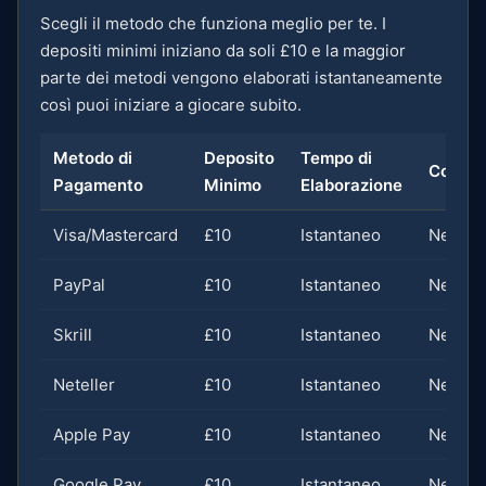
Scegli il metodo che funziona meglio per te. I
depositi minimi iniziano da soli £10 e la maggior
parte dei metodi vengono elaborati istantaneamente
così puoi iniziare a giocare subito.
Metodo di
Deposito
Tempo di
Commis
Pagamento
Minimo
Elaborazione
Visa/Mastercard
£10
Istantaneo
Nessu
PayPal
£10
Istantaneo
Nessu
Skrill
£10
Istantaneo
Nessu
Neteller
£10
Istantaneo
Nessu
Apple Pay
£10
Istantaneo
Nessu
Google Pay
£10
Istantaneo
Nessu