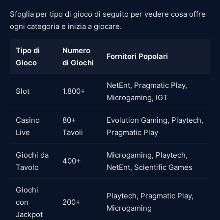
Sfoglia per tipo di gioco di seguito per vedere cosa offre
ogni categoria e inizia a giocare.
Tipo di
Numero
Fornitori Popolari
Gioco
di Giochi
NetEnt, Pragmatic Play,
Slot
1.800+
Microgaming, IGT
Casino
80+
Evolution Gaming, Playtech,
Live
Tavoli
Pragmatic Play
Giochi da
Microgaming, Playtech,
400+
Tavolo
NetEnt, Scientific Games
Giochi
Playtech, Pragmatic Play,
con
200+
Microgaming
Jackpot