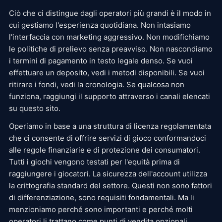
Ciò che ci distingue dagli operatori più grandi è il modo in
cui gestiamo l'esperienza quotidiana. Non intasiamo
l'interfaccia con marketing aggressivo. Non modifichiamo
le politiche di prelievo senza preavviso. Non nascondiamo
i termini di pagamento in testo legale denso. Se vuoi
effettuare un deposito, vedi i metodi disponibili. Se vuoi
ritirare i fondi, vedi la cronologia. Se qualcosa non
funziona, raggiungi il supporto attraverso i canali elencati
su questo sito.
Operiamo in base a una struttura di licenza regolamentata
che ci consente di offrire servizi di gioco conformandoci
alle regole finanziarie e di protezione dei consumatori.
Tutti i giochi vengono testati per l'equità prima di
raggiungere i giocatori. La sicurezza dell'account utilizza
la crittografia standard del settore. Questi non sono fattori
di differenziazione, sono requisiti fondamentali. Ma li
menzioniamo perché sono importanti e perché molti
operatori li trattano come punti di vendita opzionali