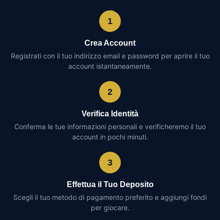
1
Crea Account
Registrati con il tuo indirizzo email e password per aprire il tuo
account istantaneamente.
2
Verifica Identità
Conferma le tue informazioni personali e verificheremo il tuo
account in pochi minuti.
3
Effettua il Tuo Deposito
Scegli il tuo metodo di pagamento preferito e aggiungi fondi
per giocare.