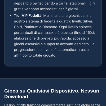
deposito o partecipando a tornei stagionali. I giri
gratis vengono accreditati per 7 giorni.
Tier VIP Fedeltà:
Man mano che giochi, sali nel
nostro sistema di fedeltà a quattro livelli: Silver,
Gold, Platinum e Diamond. Ogni livello sblocca
percentuali di cashback più elevate (fino al 15%),
elaborazione di prelievi più rapida, accesso a
giochi esclusivi e supporto account dedicato. La
progressione del livello è automatica in base
all'importo totale giocato.
Gioca su Qualsiasi Dispositivo, Nessun
Download
Casino Infinity funziona completamente sul tuo telefono senza