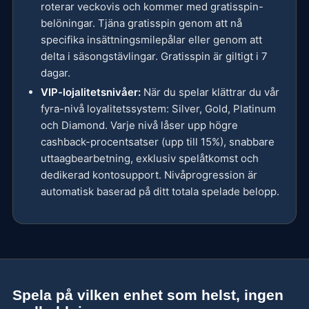
roterar veckovis och kommer med gratisspin-
belöningar. Tjäna gratisspin genom att nå
specifika insättningsmilepålar eller genom att
delta i säsongstävlingar. Gratisspin är giltigt i 7
dagar.
VIP-lojalitetsnivåer:
När du spelar klättrar du vår
fyra-nivå loyalitetssystem: Silver, Gold, Platinum
och Diamond. Varje nivå låser upp högre
cashback-procentsatser (upp till 15%), snabbare
uttaagbearbetning, exklusiv spelåtkomst och
dedikerad kontosupport. Nivåprogression är
automatisk baserad på ditt totala spelade belopp.
Spela på vilken enhet som helst, ingen