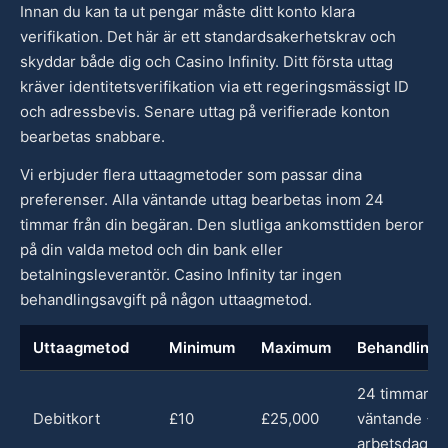
Innan du kan ta ut pengar måste ditt konto klara
verifikation. Det här är ett standardsakerhetskrav och
skyddar både dig och Casino Infinity. Ditt första uttag
kräver identitetsverifikation via ett regeringsmässigt ID
och adressbevis. Senare uttag på verifierade konton
bearbetas snabbare.
Vi erbjuder flera uttaagmetoder som passar dina
preferenser. Alla väntande uttag bearbetas inom 24
timmar från din begäran. Den slutliga ankomsttiden beror
på din valda metod och din bank eller
betalningsleverantör. Casino Infinity tar ingen
behandlingsavgift på någon uttaagmetod.
Uttaagmetod
Minimum
Maximum
Behandlings
24 timmar
Debitkort
£10
£25,000
väntande + 
arbetsdagar