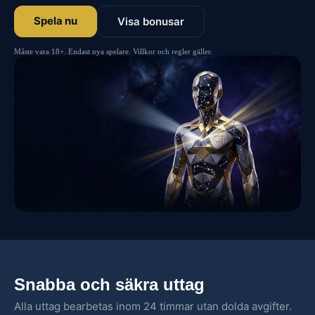
Spela nu
Visa bonusar
Måste vara 18+. Endast nya spelare. Villkor och regler gäller.
Snabba och säkra uttag
Alla uttag bearbetas inom 24 timmar utan dolda avgifter.