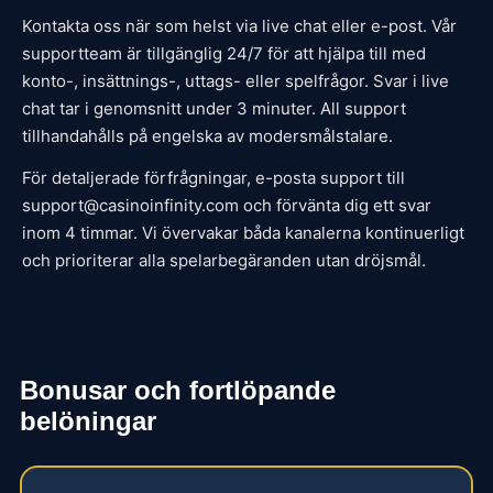
Kontakta oss när som helst via live chat eller e-post. Vår
supportteam är tillgänglig 24/7 för att hjälpa till med
konto-, insättnings-, uttags- eller spelfrågor. Svar i live
chat tar i genomsnitt under 3 minuter. All support
tillhandahålls på engelska av modersmålstalare.
För detaljerade förfrågningar, e-posta support till
support@casinoin​finity.com och förvänta dig ett svar
inom 4 timmar. Vi övervakar båda kanalerna kontinuerligt
och prioriterar alla spelarbegäranden utan dröjsmål.
Bonusar och fortlöpande
belöningar