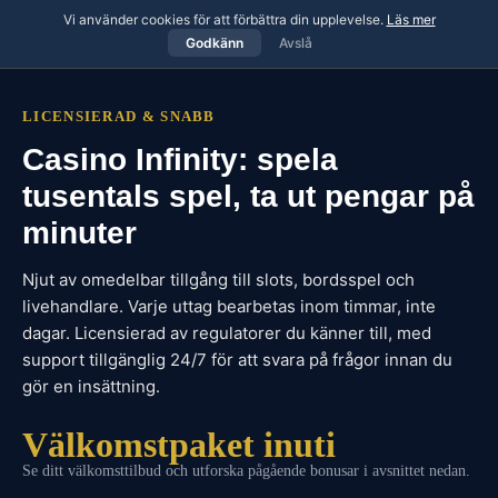
Vi använder cookies för att förbättra din upplevelse.
Läs mer
casino infinity
SV
Spela
▾
Godkänn
Avslå
LICENSIERAD & SNABB
Casino Infinity: spela
tusentals spel, ta ut pengar på
minuter
Njut av omedelbar tillgång till slots, bordsspel och
livehandlare. Varje uttag bearbetas inom timmar, inte
dagar. Licensierad av regulatorer du känner till, med
support tillgänglig 24/7 för att svara på frågor innan du
gör en insättning.
Välkomstpaket inuti
Se ditt välkomsttilbud och utforska pågående bonusar i avsnittet nedan.