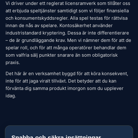
Vi driver under ett reglerat licensramverk som tillåter oss
att erbjuda speltjänster samtidigt som vi följer finansiella
och konsumentskyddsregler. Alla spel testas för rättvisa
innan de nås av spelare. Kontosäkerhet använder
industristandard kryptering. Dessa är inte differentierare
– de är grundläggande krav. Men vi nämner dem för att de
spelar roll, och för att många operatörer behandlar dem
som valfria sälj punkter snarare än som obligatorisk
praxis.
Det här är en verksamhet byggd för att köra konsekvent,
inte för att jaga viralt tillväxt. Det betyder att du kan
förvänta dig samma produkt imorgon som du upplever
idag.
Snabba och säkra insättningar