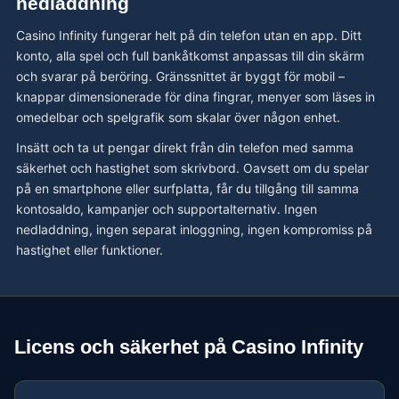
nedladdning
Casino Infinity fungerar helt på din telefon utan en app. Ditt
konto, alla spel och full bankåtkomst anpassas till din skärm
och svarar på beröring. Gränssnittet är byggt för mobil –
knappar dimensionerade för dina fingrar, menyer som läses in
omedelbar och spelgrafik som skalar över någon enhet.
Insätt och ta ut pengar direkt från din telefon med samma
säkerhet och hastighet som skrivbord. Oavsett om du spelar
på en smartphone eller surfplatta, får du tillgång till samma
kontosaldo, kampanjer och supportalternativ. Ingen
nedladdning, ingen separat inloggning, ingen kompromiss på
hastighet eller funktioner.
Licens och säkerhet på Casino Infinity